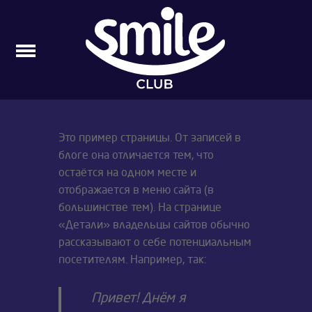
Перейти
к
содержимому
Это пример страницы. От записей в
блоге она отличается тем, что
остаётся на одном месте и
отображается в меню сайта (в
большинстве тем). На странице
«Детали» владельцы сайтов обычно
рассказывают о себе потенциальным
посетителям. Например, так:
Привет! Днём я